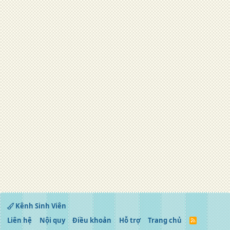
Kênh Sinh Viên
Liên hệ
Nội quy
Điều khoản
Hỗ trợ
Trang chủ
R
S