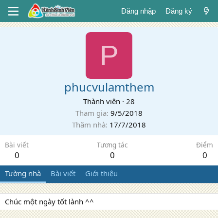
Đăng nhập
Đăng ký
P
phucvulamthem
Thành viên
·
28
Tham gia
9/5/2018
Thăm nhà
17/7/2018
Bài viết
Tương tác
Điểm
0
0
0
Tường nhà
Bài viết
Giới thiệu
Chúc một ngày tốt lành ^^