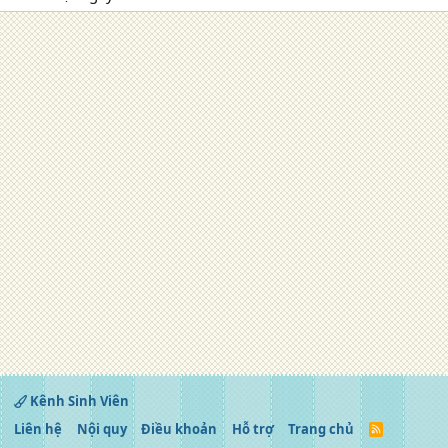
Kênh Sinh Viên
Liên hệ
Nội quy
Điều khoản
Hỗ trợ
Trang chủ
R
S