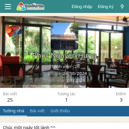
Đăng nhập
Đăng ký
Phúc Nguyên Hưng
Thành viên
·
26
Tham gia
24/10/2024
Thăm nhà
2/1/2026
Bài viết
Tương tác
Điểm
25
1
3
Tường nhà
Bài viết
Giới thiệu
Chúc một ngày tốt lành ^^