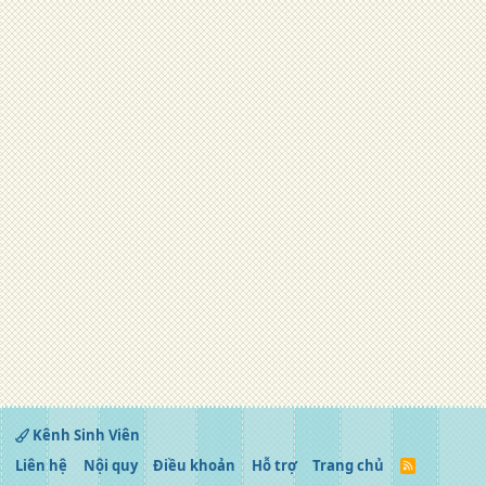
Kênh Sinh Viên
Liên hệ
Nội quy
Điều khoản
Hỗ trợ
Trang chủ
R
S