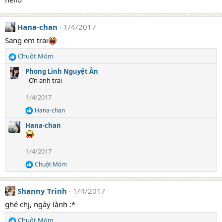
:
Hana-chan
1/4/2017
Sang em trai
Chuột Móm
R
e
Phong Linh Nguyệt Ân
a
- Ơn anh trai
c
t
1/4/2017
i
Hana-chan
o
R
e
n
Hana-chan
a
s
c
:
t
1/4/2017
i
o
Chuột Móm
R
n
e
s
a
:
Shanny Trinh
1/4/2017
c
t
ghé chj, ngày lành :*
i
o
Chuột Móm