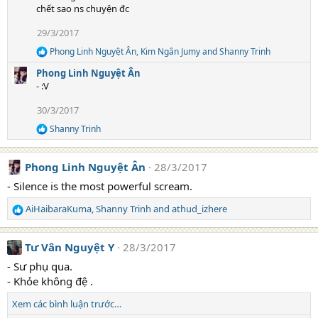
chết sao ns chuyện đc
o
n
s
29/3/2017
:
Phong Linh Nguyệt Ân
,
Kim Ngân Jumy
and
Shanny Trinh
R
e
Phong Linh Nguyệt Ân
a
- :V
c
t
30/3/2017
i
o
Shanny Trinh
R
n
e
s
a
:
Phong Linh Nguyệt Ân
28/3/2017
c
t
- Silence is the most powerful scream.
i
o
AiHaibaraKuma
,
Shanny Trinh
and
athud_izhere
n
R
s
e
:
a
Tư Vân Nguyệt Y
28/3/2017
c
t
- Sư phụ qua.
i
- Khỏe không đệ .
o
n
Xem các bình luận trước…
s