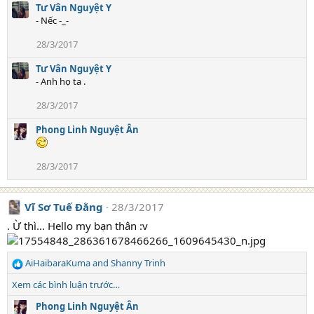
Tư Vân Nguyệt Y
:
- Nếc -_-
28/3/2017
Tư Vân Nguyệt Y
- Anh họ ta .
28/3/2017
Phong Linh Nguyệt Ân
28/3/2017
Vĩ Sơ Tuế Đằng
28/3/2017
. Ừ thì... Hello my bạn thân :v
AiHaibaraKuma
and
Shanny Trinh
R
e
Xem các bình luận trước…
a
c
Phong Linh Nguyệt Ân