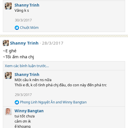
e
n
Shanny Trinh
a
s
Vâng k s
c
:
t
30/3/2017
i
o
Chuột Móm
R
n
e
s
a
:
Shanny Trinh
28/3/2017
c
t
~E ghé
i
~Tối ấm nha chj
o
n
Xem các bình luận trước…
s
:
Shanny Trinh
Một câu k nên ns nữa
Thôi e đi, k cố tình phá chj đâu, do con này đến phá trc
29/3/2017
Phong Linh Nguyệt Ân
and
Winny Bangtan
R
e
Winny Bangtan
a
tui tốt chưa
c
cảm ơn ik
t
ế khoang
i