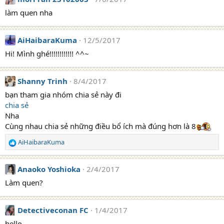
làm quen nha
AiHaibaraKuma
12/5/2017
Hi! Mình ghé!!!!!!!!!!!! ^^~
Shanny Trinh
8/4/2017
bạn tham gia nhóm chia sẻ này đi
chia sẻ
Nha
Cùng nhau chia sẻ những điều bổ ích mà đúng hơn là 8
AiHaibaraKuma
R
e
a
Anaoko Yoshioka
2/4/2017
c
t
Làm quen?
i
o
n
Detectiveconan FC
1/4/2017
s
hello