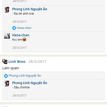
28/3/2017
Phong Linh Nguyệt Ân
- Dạ ơn anh trai
28/3/2017
Hana-chan
R
e
Hana-chan
a
Kcc em
c
t
28/3/2017
i
o
n
s
Linh Binn
28/3/2017
:
Làm qoen
Phong Linh Nguyệt Ân
R
e
Phong Linh Nguyệt Ân
a
- Sâu chimte
c
t
28/3/2017
i
o