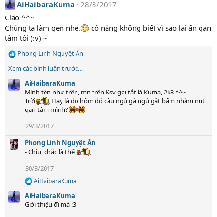
n
AiHaibaraKuma
28/3/2017
s
Ciao ^^~
:
Chúng ta làm qen nhé,
cô nàng không biết vì sao lại ấn qan
tâm tôi (:v) ~
Phong Linh Nguyệt Ân
R
e
Xem các bình luận trước…
a
c
AiHaibaraKuma
t
Mình tên như trên, mn trên Ksv gọi tắt là Kuma, 2k3 ^^~
i
Trời
Hay là do hôm đó cậu ngủ gà ngủ gật bấm nhầm nút
o
qan tâm mình?
n
29/3/2017
s
:
Phong Linh Nguyệt Ân
- Chịu, chắc là thế
30/3/2017
AiHaibaraKuma
R
e
AiHaibaraKuma
a
Giới thiệu đi má :3
c
t