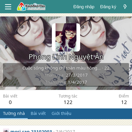
Đăng nhập
Đăng ký
Phong Linh Nguyệt Ân
Cuộc sống không chỉ toàn màu hồng...
·
22
Tham gia
27/3/2017
Thăm nhà
1/4/2017
Bài viết
Tương tác
Điểm
0
122
12
Tường nhà
Bài viết
Giới thiệu
mori ran 23102003
7/6/2017