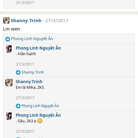
31/3/2017
i
o
n
s
Shanny Trinh
27/3/2017
:
Lm wen
Phong Linh Nguyệt Ân
R
e
Phong Linh Nguyệt Ân
a
- Hân hạnh
c
t
27/3/2017
i
Shanny Trinh
o
R
e
n
Shanny Trinh
a
s
Em là Mika, 2k5.
c
:
t
27/3/2017
i
o
Phong Linh Nguyệt Ân
R
n
e
s
Phong Linh Nguyệt Ân
a
:
- Sâu, 2k3 ạ
c
t
27/3/2017
i
o