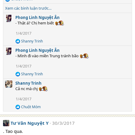
n
R
s
e
Xem các bình luận trước…
:
a
c
Phong Linh Nguyệt Ân
t
- Thật á? Chị hem biết
i
1/4/2017
o
n
Shanny Trinh
R
s
e
:
Phong Linh Nguyệt Ân
a
- Mình đi vào miền Trung tránh bão
c
t
1/4/2017
i
o
Shanny Trinh
R
n
e
s
Shanny Trinh
a
:
Cả nc mà chj
c
t
1/4/2017
i
o
Chuột Móm
R
n
e
s
a
:
Tư Vân Nguyệt Y
30/3/2017
c
t
. Tao qua.
i