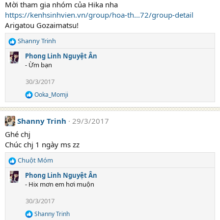
Mời tham gia nhóm của Hika nha
i
https://kenhsinhvien.vn/group/hoa-th...72/group-detail
o
n
Arigatou Gozaimatsu!
s
:
Shanny Trinh
R
e
Phong Linh Nguyệt Ân
a
- Ừm bạn
c
t
30/3/2017
i
Ooka_Momji
o
R
e
n
a
s
Shanny Trinh
29/3/2017
c
:
t
Ghé chj
i
Chúc chj 1 ngày ms zz
o
n
Chuột Móm
s
R
:
e
Phong Linh Nguyệt Ân
a
- Hix mơn em hơi muộn
c
t
30/3/2017
i
Shanny Trinh
o
R