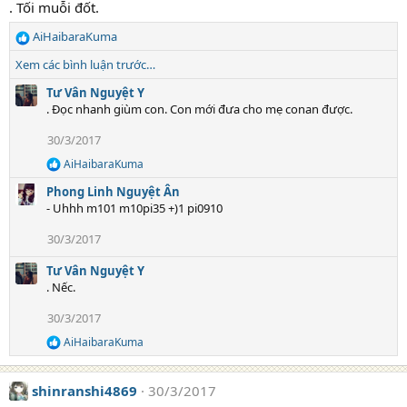
. Tối muỗi đốt.
o
n
AiHaibaraKuma
s
R
:
e
Xem các bình luận trước…
a
c
Tư Vân Nguyệt Y
t
. Đọc nhanh giùm con. Con mới đưa cho mẹ conan được.
i
30/3/2017
o
n
AiHaibaraKuma
R
s
e
:
Phong Linh Nguyệt Ân
a
- Uhhh m101 m10pi35 +)1 pi0910
c
t
30/3/2017
i
o
Tư Vân Nguyệt Y
n
s
. Nếc.
:
30/3/2017
AiHaibaraKuma
R
e
a
shinranshi4869
30/3/2017
c
t