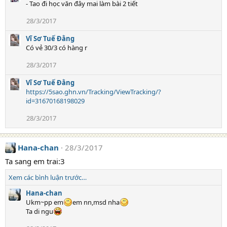
t
- Tao đi học văn đây mai làm bài 2 tiết
i
28/3/2017
o
n
Vĩ Sơ Tuế Đằng
s
Có vẻ 30/3 có hàng r
:
28/3/2017
Vĩ Sơ Tuế Đằng
https://5sao.ghn.vn/Tracking/ViewTracking/?
id=31670168198029
28/3/2017
Hana-chan
28/3/2017
Ta sang em trai:3
Xem các bình luận trước…
Hana-chan
Ukm~pp em
em nn,msd nha
Ta di ngu