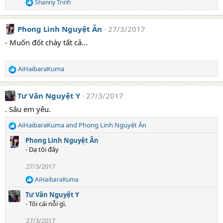
Shanny Trinh
R
n
e
s
a
:
Phong Linh Nguyệt Ân
27/3/2017
c
t
- Muốn đốt cháy tất cả...
i
o
n
AiHaibaraKuma
s
R
:
e
a
Tư Vân Nguyệt Y
27/3/2017
c
t
. Sâu em yêu.
i
AiHaibaraKuma
and
Phong Linh Nguyệt Ân
o
R
n
e
Phong Linh Nguyệt Ân
s
a
- Dạ tôi đây
:
c
t
27/3/2017
i
AiHaibaraKuma
o
R
e
n
Tư Vân Nguyệt Y
a
s
- Tôi cái nỗi gì.
c
:
t
27/3/2017
i