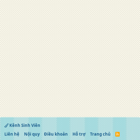
Kênh Sinh Viên
Liên hệ
Nội quy
Điều khoản
Hỗ trợ
Trang chủ
R
S