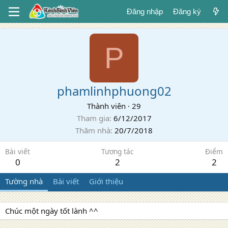
Đăng nhập
Đăng ký
P
phamlinhphuong02
Thành viên
·
29
Tham gia
6/12/2017
Thăm nhà
20/7/2018
Bài viết
Tương tác
Điểm
0
2
2
Tường nhà
Bài viết
Giới thiệu
Chúc một ngày tốt lành ^^