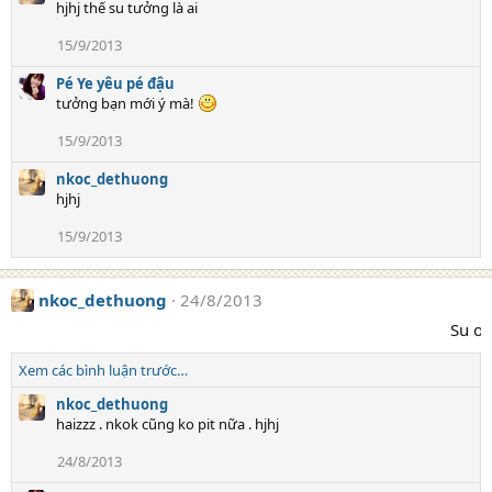
hjhj thế su tưởng là ai
15/9/2013
Pé Ye yêu pé đậu
tưởng bạn mới ý mà!
15/9/2013
nkoc_dethuong
hjhj
15/9/2013
nkoc_dethuong
24/8/2013
Su ol vui v
Xem các bình luận trước…
nkoc_dethuong
haizzz . nkok cũng ko pit nữa . hjhj
24/8/2013