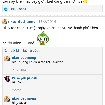
Lâu nay k lên này bây giờ k biết đăng bài mới ntn
rancute5483
R
e
a
nkoc_dethuong
13/2/2014
c
t
Hi. Nkoc chúc Su một ngày valentine vui vẻ, hạnh phúc bên
i
o
n
người mình ..... nhé
s
:
Xem các bình luận trước…
nkoc_dethuong
hihi. đương nhiên là cần ròi. Là ai thế
23/2/2014
Pé Ye yêu pé đậu
tên Bảo hì hì
2/3/2014
nkoc_dethuong
hjhj. vậy àh