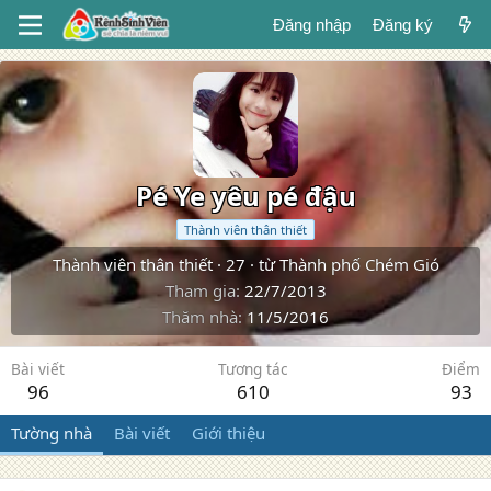
Đăng nhập
Đăng ký
Pé Ye yêu pé đậu
Thành viên thân thiết
Thành viên thân thiết
·
27
·
từ
Thành phố Chém Gió
Tham gia
22/7/2013
Thăm nhà
11/5/2016
Bài viết
Tương tác
Điểm
96
610
93
Tường nhà
Bài viết
Giới thiệu