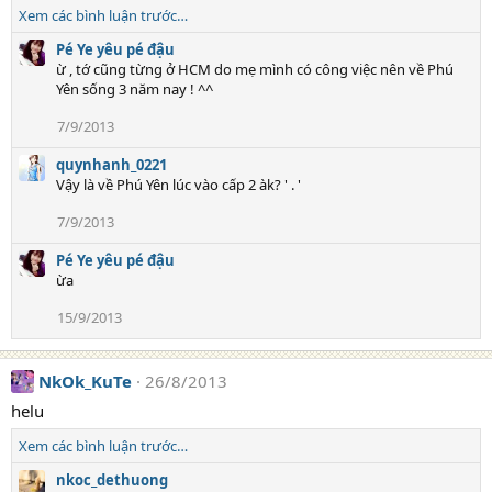
Xem các bình luận trước…
Pé Ye yêu pé đậu
ừ , tớ cũng từng ở HCM do mẹ mình có công việc nên về Phú
Yên sống 3 năm nay ! ^^
7/9/2013
quynhanh_0221
Vậy là về Phú Yên lúc vào cấp 2 àk? ' . '
7/9/2013
Pé Ye yêu pé đậu
ừa
15/9/2013
NkOk_KuTe
26/8/2013
helu
Xem các bình luận trước…
nkoc_dethuong