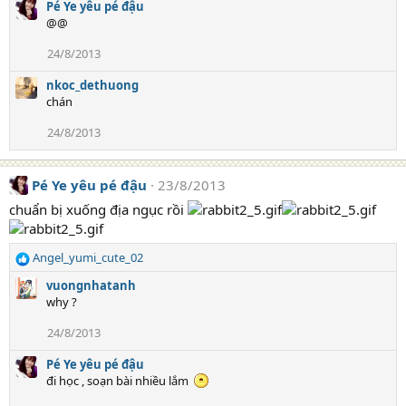
Pé Ye yêu pé đậu
@@
24/8/2013
nkoc_dethuong
chán
24/8/2013
Pé Ye yêu pé đậu
23/8/2013
chuẩn bị xuống địa ngục rồi
Angel_yumi_cute_02
R
e
vuongnhatanh
a
why ?
c
t
24/8/2013
i
o
Pé Ye yêu pé đậu
n
đi học , soạn bài nhiều lắm
s