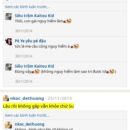
e
Xem các bình luận trước…
a
c
Siêu trộm Kaitou Kid
t
Thôi, con gái nguy hiểm lắm
i
30/1/2014
o
n
Pé Ye yêu pé đậu
s
tức là mẹ cậu cũng nguy hiểm á
:
30/1/2014
Siêu trộm Kaitou Kid
Đúng vậy
(không nguy hiểm làm sao trị được tớ
)
30/1/2014
nkoc_dethuong
25/11/2013
Lâu rồi không gặp vẫn khỏe chứ Su
Xem các bình luận trước…
nkoc_dethuong
không . hình như lớp 10 không có