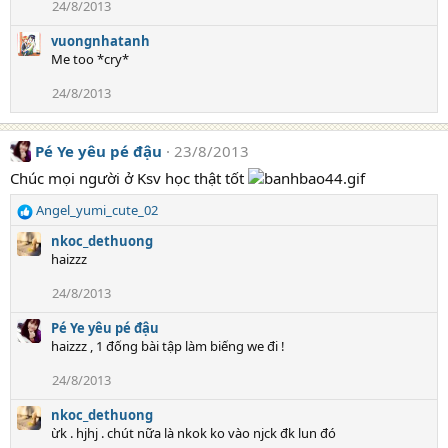
:
24/8/2013
vuongnhatanh
Me too *cry*
24/8/2013
Pé Ye yêu pé đậu
23/8/2013
Chúc mọi người ở Ksv học thật tốt
Angel_yumi_cute_02
R
e
nkoc_dethuong
a
haizzz
c
t
24/8/2013
i
o
Pé Ye yêu pé đậu
n
haizzz , 1 đống bài tập làm biếng we đi !
s
:
24/8/2013
nkoc_dethuong
ừk . hjhj . chút nữa là nkok ko vào njck đk lun đó