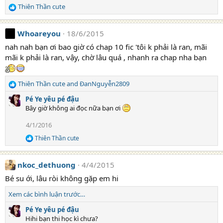
Thiên Thần cute
R
e
a
Whoareyou
18/6/2015
c
t
nah nah bạn ơi bao giờ có chap 10 fic 'tôi k phải là ran, mãi
i
mãi k phải là ran, vậy, chờ lâu quá , nhanh ra chap nha bạn
o
n
s
Thiên Thần cute
and
ĐanNguyễn2809
R
:
e
Pé Ye yêu pé đậu
a
Bây giờ không ai đọc nữa bạn ơi
c
t
4/1/2016
i
Thiên Thần cute
o
R
e
n
a
s
nkoc_dethuong
4/4/2015
c
:
t
Bé su ới, lâu ròi không gặp em hi
i
o
Xem các bình luận trước…
n
s
Pé Ye yêu pé đậu
:
Hihi bạn thi học kì chưa?