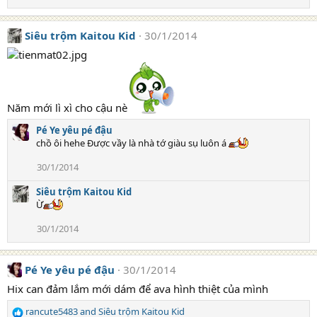
Siêu trộm Kaitou Kid
30/1/2014
Năm mới lì xì cho cậu nè
Pé Ye yêu pé đậu
chồ ôi hehe Được vầy là nhà tớ giàu sụ luôn á
30/1/2014
Siêu trộm Kaitou Kid
Ừ
30/1/2014
Pé Ye yêu pé đậu
30/1/2014
Hix can đảm lắm mới dám để ava hình thiệt của mình
rancute5483
and
Siêu trộm Kaitou Kid
R