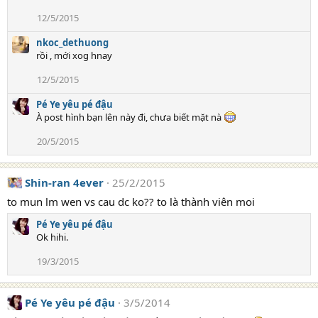
12/5/2015
nkoc_dethuong
rồi , mới xog hnay
12/5/2015
Pé Ye yêu pé đậu
À post hình bạn lên này đi, chưa biết mặt nà
20/5/2015
Shin-ran 4ever
25/2/2015
to mun lm wen vs cau dc ko?? to là thành viên moi
Pé Ye yêu pé đậu
Ok hihi.
19/3/2015
Pé Ye yêu pé đậu
3/5/2014