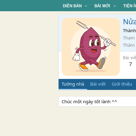
DIỄN ĐÀN
BÀI MỚI
TIỆN Í
Nửa
Thành
Tham 
Thăm
Bài viế
7
Tường nhà
Bài viết
Giới thiệu
Chúc một ngày tốt lành ^^