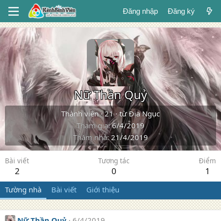
Đăng nhập
Đăng ký
Nữ Thần Quỷ
Thành viên
·
21
·
từ
Địa Ngục
Tham gia
6/4/2019
Thăm nhà
21/4/2019
Bài viết
Tương tác
Điểm
2
0
1
Tường nhà
Bài viết
Giới thiệu
Nữ Thần Quỷ
6/4/2019