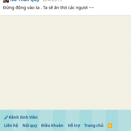
Đừng động vào ta . Ta sẽ ăn thịt các ngươi ~~
Kênh Sinh Viên
Liên hệ
Nội quy
Điều khoản
Hỗ trợ
Trang chủ
R
S