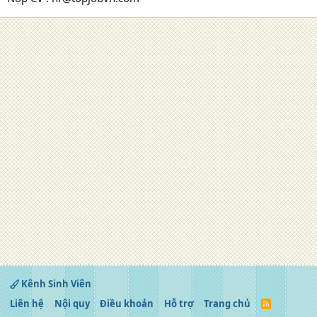
Kênh Sinh Viên
Liên hệ
Nội quy
Điều khoản
Hỗ trợ
Trang chủ
R
S