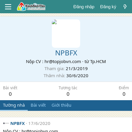
Đăng nhập
Đăng ký
NPBFX
Nộp CV : hr@topjobvn.com
·
từ
Tp.HCM
Tham gia
21/3/2019
Thăm nhà
30/6/2020
Bài viết
Tương tác
Điểm
0
0
0
Tường nhà
Bài viết
Giới thiệu
NPBFX
17/6/2020
Nộp CV : hr@topjobvn.com