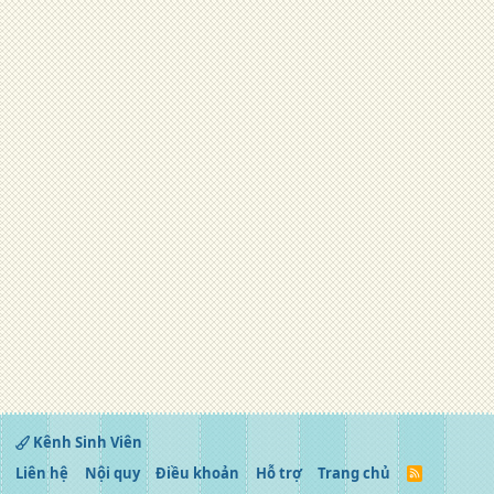
Kênh Sinh Viên
Liên hệ
Nội quy
Điều khoản
Hỗ trợ
Trang chủ
R
S