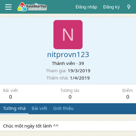
Đăng nhập
Đăng ký
N
nitprovn123
Thành viên
·
39
Tham gia
19/3/2019
Thăm nhà
1/4/2019
Bài viết
Tương tác
Điểm
0
0
0
Tường nhà
Bài viết
Giới thiệu
Chúc một ngày tốt lành ^^