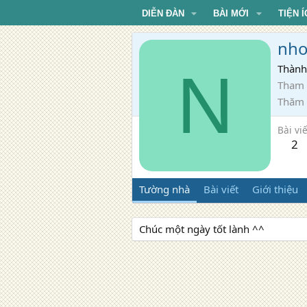
DIỄN ĐÀN
BÀI MỚI
TIỆN Í
nho
N
Thành
Tham 
Thăm
Bài viế
2
Tường nhà
Bài viết
Giới thiệu
Chúc một ngày tốt lành ^^