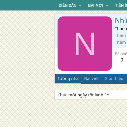
DIỄN ĐÀN
BÀI MỚI
TIỆN Í
Nhí
N
Thành
Tham 
Thăm
Bài viế
0
Tường nhà
Bài viết
Giới thiệu
Chúc một ngày tốt lành ^^