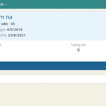
CH
m na
 viên
·
35
gia
4/5/2016
 nhà
23/8/2021
t
Tương tác
0