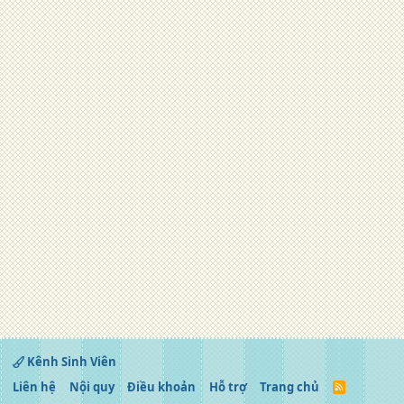
Kênh Sinh Viên
Liên hệ
Nội quy
Điều khoản
Hỗ trợ
Trang chủ
R
S