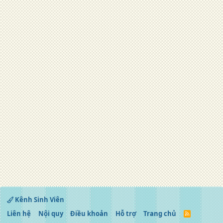
Kênh Sinh Viên
Liên hệ
Nội quy
Điều khoản
Hỗ trợ
Trang chủ
R
S