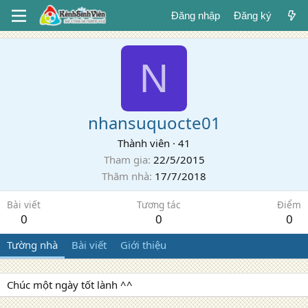
Đăng nhập
Đăng ký
N
nhansuquocte01
Thành viên
·
41
Tham gia
22/5/2015
Thăm nhà
17/7/2018
Bài viết
Tương tác
Điểm
0
0
0
Tường nhà
Bài viết
Giới thiệu
Chúc một ngày tốt lành ^^