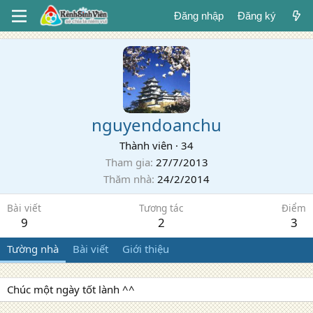
Đăng nhập
Đăng ký
nguyendoanchu
Thành viên
·
34
Tham gia
27/7/2013
Thăm nhà
24/2/2014
Bài viết
Tương tác
Điểm
9
2
3
Tường nhà
Bài viết
Giới thiệu
Chúc một ngày tốt lành ^^