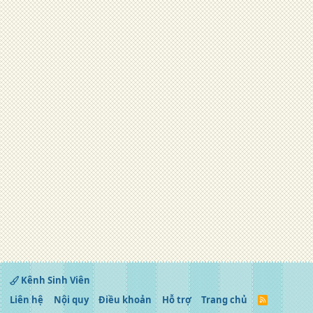
Kênh Sinh Viên
Liên hệ
Nội quy
Điều khoản
Hỗ trợ
Trang chủ
R
S