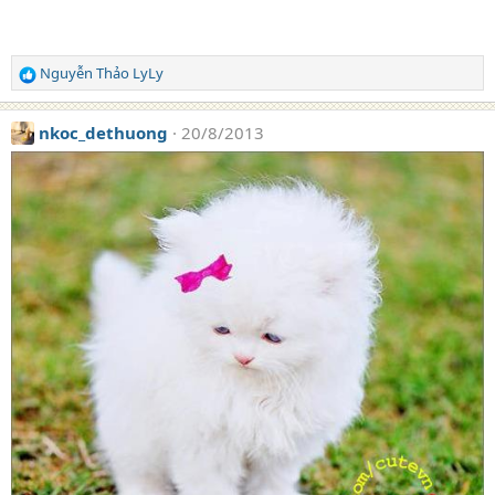
Nguyễn Thảo LyLy
R
e
a
nkoc_dethuong
20/8/2013
c
t
i
o
n
s
: