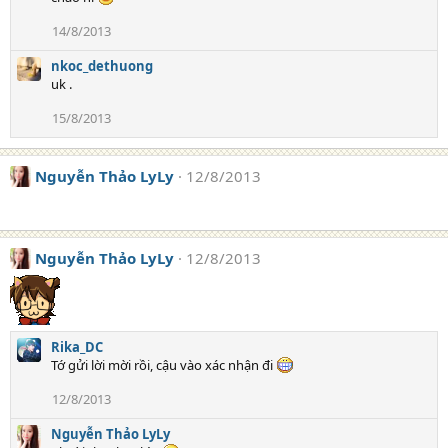
c
t
14/8/2013
i
o
nkoc_dethuong
n
uk .
s
:
15/8/2013
Nguyễn Thảo LyLy
12/8/2013
Nguyễn Thảo LyLy
12/8/2013
Rika_DC
Tớ gửi lời mời rồi, cậu vào xác nhận đi
12/8/2013
Nguyễn Thảo LyLy