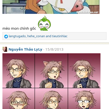
mèo mon chính gốc
langtugado
,
hehe_conan
and
tieutinhlac
R
e
a
Nguyễn Thảo LyLy
15/8/2013
c
t
i
o
n
s
: