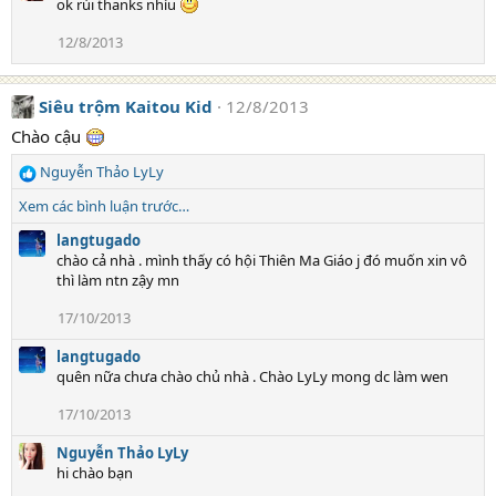
ok rùi thanks nhìu
12/8/2013
Siêu trộm Kaitou Kid
12/8/2013
Chào cậu
Nguyễn Thảo LyLy
R
e
Xem các bình luận trước…
a
c
langtugado
t
chào cả nhà . mình thấy có hội Thiên Ma Giáo j đó muốn xin vô
i
thì làm ntn zậy mn
o
17/10/2013
n
s
langtugado
:
quên nữa chưa chào chủ nhà . Chào LyLy mong dc làm wen
17/10/2013
Nguyễn Thảo LyLy
hi chào bạn