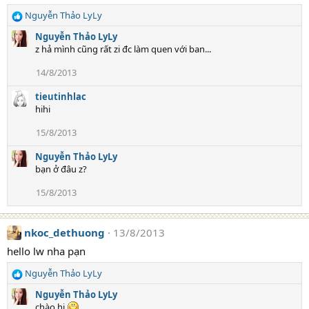
Nguyễn Thảo LyLy
R
e
Nguyễn Thảo LyLy
a
z hả mình cũng rất zi đc làm quen với ban...
c
t
14/8/2013
i
o
tieutinhlac
n
hihi
s
:
15/8/2013
Nguyễn Thảo LyLy
bạn ở đâu z?
15/8/2013
nkoc_dethuong
13/8/2013
hello lw nha pạn
Nguyễn Thảo LyLy
R
e
Nguyễn Thảo LyLy
a
chào hi