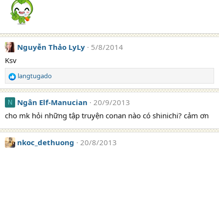
Nguyễn Thảo LyLy
5/8/2014
Ksv
langtugado
R
e
a
Ngân Elf-Manucian
20/9/2013
N
c
t
cho mk hỏi những tập truyện conan nào có shinichi? cảm ơn
i
o
n
nkoc_dethuong
20/8/2013
s
: