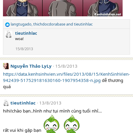
langtugado
,
thichdocdorabase
and
tieutinhlac
R
e
tieutinhlac
a
woa!
c
t
15/8/2013
i
o
n
Nguyễn Thảo LyLy
15/8/2013
s
https://data.kenhsinhvien.vn/files/2013/08/15/KenhSinhVien-
:
942439-517529181630160-1907954358-n.jpg
dễ thương
quá
tieutinhlac
13/8/2013
hihi!chào bạn..hình như tụi mình cùng tuổi nhỉ...
rất vui khi gặp bạn