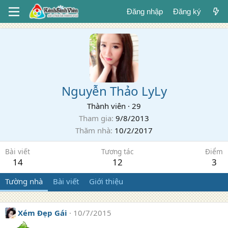
Đăng nhập
Đăng ký
Nguyễn Thảo LyLy
Thành viên
·
29
Tham gia
9/8/2013
Thăm nhà
10/2/2017
Bài viết
Tương tác
Điểm
14
12
3
Tường nhà
Bài viết
Giới thiệu
Xém Đẹp Gái
10/7/2015