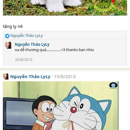
tặng ly nè
Nguyễn Thảo LyLy
R
e
Nguyễn Thảo LyLy
a
oa dễ thương quá.................<3 thanks bạn nhiu
c
t
22/8/2013
i
o
n
Nguyễn Thảo LyLy
15/8/2013
s
: