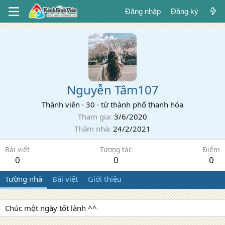
Đăng nhập
Đăng ký
Nguyễn Tâm107
Thành viên
·
30
·
từ
thành phố thanh hóa
Tham gia
3/6/2020
Thăm nhà
24/2/2021
Bài viết
Tương tác
Điểm
0
0
0
Tường nhà
Bài viết
Giới thiệu
Chúc một ngày tốt lành ^^