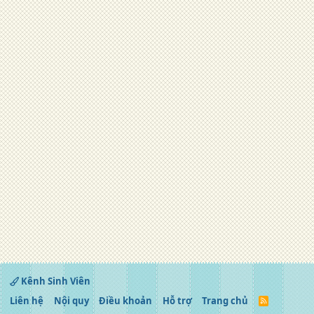
Kênh Sinh Viên
Liên hệ
Nội quy
Điều khoản
Hỗ trợ
Trang chủ
R
S