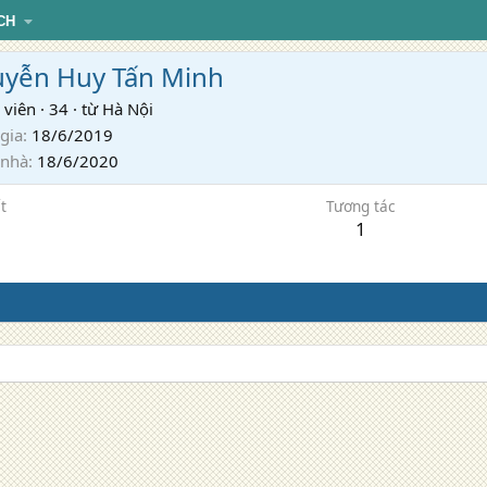
CH
yễn Huy Tấn Minh
 viên
·
34
·
từ
Hà Nội
gia
18/6/2019
 nhà
18/6/2020
t
Tương tác
1