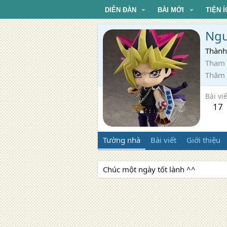
DIỄN ĐÀN
BÀI MỚI
TIỆN Í
Ngu
Thành
Tham 
Thăm
Bài viế
17
Tường nhà
Bài viết
Giới thiệu
Chúc một ngày tốt lành ^^