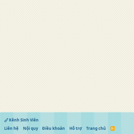
Kênh Sinh Viên
Liên hệ
Nội quy
Điều khoản
Hỗ trợ
Trang chủ
R
S