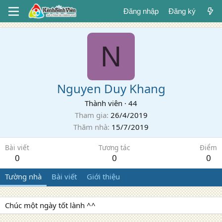
Đăng nhập
Đăng ký
N
Nguyen Duy Khang
Thành viên
·
44
Tham gia
26/4/2019
Thăm nhà
15/7/2019
Bài viết
Tương tác
Điểm
0
0
0
Tường nhà
Bài viết
Giới thiệu
Chúc một ngày tốt lành ^^