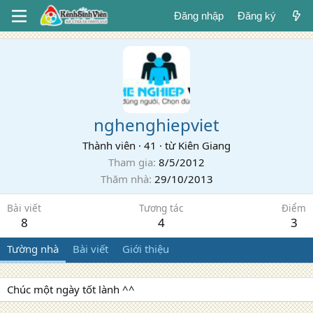
Đăng nhập
Đăng ký
nghenghiepviet
Thành viên
·
41
·
từ
Kiên Giang
Tham gia
8/5/2012
Thăm nhà
29/10/2013
Bài viết
Tương tác
Điểm
8
4
3
Tường nhà
Bài viết
Giới thiệu
Chúc một ngày tốt lành ^^