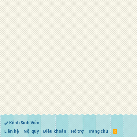
Kênh Sinh Viên
Liên hệ
Nội quy
Điều khoản
Hỗ trợ
Trang chủ
R
S