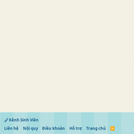
Kênh Sinh Viên
Liên hệ
Nội quy
Điều khoản
Hỗ trợ
Trang chủ
R
S