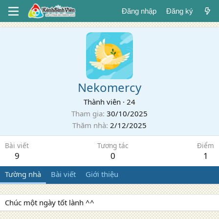
Đăng nhập
Đăng ký
Nekomercy
Thành viên
·
24
Tham gia
30/10/2025
Thăm nhà
2/12/2025
Bài viết
Tương tác
Điểm
9
0
1
Tường nhà
Bài viết
Giới thiệu
Chúc một ngày tốt lành ^^