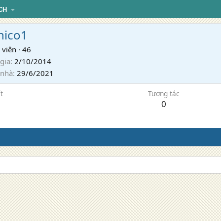
CH
hico1
 viên
·
46
gia
2/10/2014
 nhà
29/6/2021
t
Tương tác
0