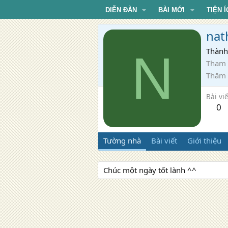
DIỄN ĐÀN
BÀI MỚI
TIỆN Í
nat
N
Thành
Tham 
Thăm
Bài viế
0
Tường nhà
Bài viết
Giới thiệu
Chúc một ngày tốt lành ^^