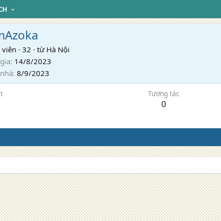
CH
mAzoka
 viên
·
32
·
từ
Hà Nội
gia
14/8/2023
 nhà
8/9/2023
t
Tương tác
0