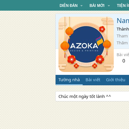
DIỄN ĐÀN
BÀI MỚI
TIỆN Í
Na
Thành
Tham 
Thăm
Bài viế
0
Tường nhà
Bài viết
Giới thiệu
Chúc một ngày tốt lành ^^