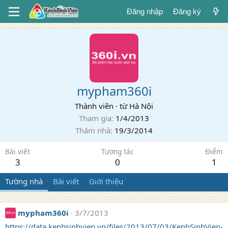
Đăng nhập
Đăng ký
mypham360i
Thành viên
·
từ
Hà Nội
Tham gia
1/4/2013
Thăm nhà
19/3/2014
Bài viết
Tương tác
Điểm
3
0
1
Tường nhà
Bài viết
Giới thiệu
mypham360i
3/7/2013
https://data.kenhsinhvien.vn/files/2013/07/03/KenhSinhVien-