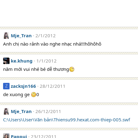
Mje_Tran
2/1/2012
Anh chị nào rảnh vào nghe nhạc nhá!!!hôhôhô
ke.khung
1/1/2012
năm mới vui nhé bé dễ thương
zacksjn166
28/12/2011
Z
de xuong ge
0
Mje_Tran
26/12/2011
C:\Users\User\Văn bản\Thiensu99.hexat.com-thiep-005.swf
Pappui
23/12/2011