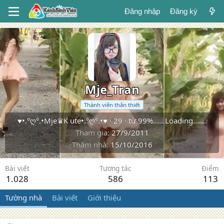
Đăng nhập
Đăng ký
Mje_Tran
Thành viên thân thiết
♥•.°ღ°.•Mje♛K ute•.°ღ°.•♥
·
29
·
từ
99%......Loading.......
Tham gia
27/9/2011
Thăm nhà
15/10/2016
Bài viết
Tương tác
Điểm
1.028
586
113
Tường nhà
Bài viết
Giới thiệu