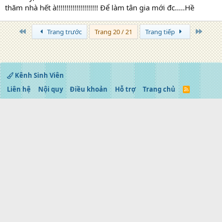
thăm nhà hết à!!!!!!!!!!!!!!!!!!!!! Để làm tân gia mới đc.....Hề
Trang đầu
Trang 
Trang trước
Trang 20 / 21
Trang tiếp
Kênh Sinh Viên
Liên hệ
Nội quy
Điều khoản
Hỗ trợ
Trang chủ
R
S
S