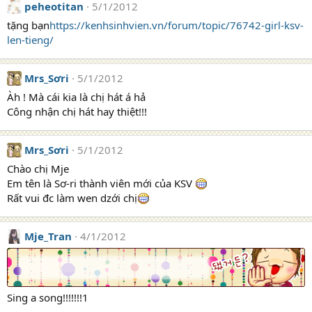
peheotitan
5/1/2012
tặng bạn
https://kenhsinhvien.vn/forum/topic/76742-girl-ksv-
len-tieng/
Mrs_Sơri
5/1/2012
Àh ! Mà cái kia là chị hát á hả
Công nhận chị hát hay thiệt!!!
Mrs_Sơri
5/1/2012
Chào chị Mje
Em tên là Sơ-ri thành viên mới của KSV
Rất vui đc làm wen dzới chị
Mje_Tran
4/1/2012
Sing a song!!!!!!!1