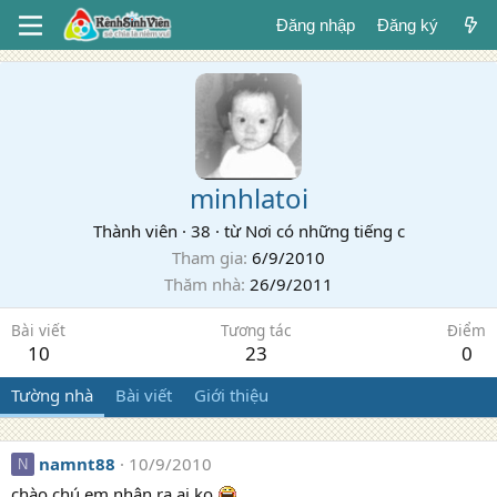
Đăng nhập
Đăng ký
minhlatoi
Thành viên
·
38
·
từ
Nơi có những tiếng c
Tham gia
6/9/2010
Thăm nhà
26/9/2011
Bài viết
Tương tác
Điểm
10
23
0
Tường nhà
Bài viết
Giới thiệu
namnt88
10/9/2010
N
chào chú em,nhận ra ai ko