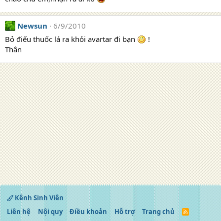
Newsun
6/9/2010
Bỏ điếu thuốc lá ra khỏi avartar đi bạn
!
Thân
Kênh Sinh Viên
Liên hệ
Nội quy
Điều khoản
Hỗ trợ
Trang chủ
R
S