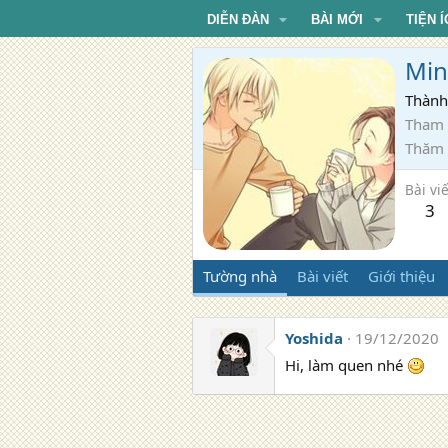
DIỄN ĐÀN
BÀI MỚI
TIỆN Í
Min
Thành
Tham 
Thăm
Bài viế
3
Tường nhà
Bài viết
Giới thiệu
Yoshida
19/12/2020
Hi, làm quen nhé