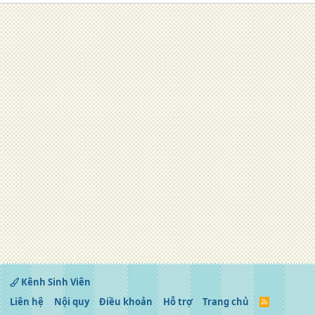
Kênh Sinh Viên
Liên hệ
Nội quy
Điều khoản
Hỗ trợ
Trang chủ
R
S