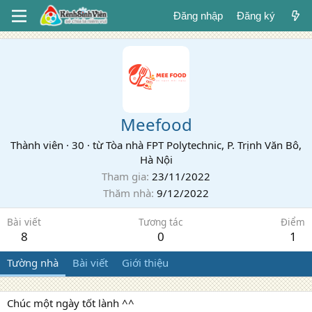
Đăng nhập
Đăng ký
Meefood
Thành viên
·
30
·
từ
Tòa nhà FPT Polytechnic, P. Trịnh Văn Bô,
Hà Nội
Tham gia
23/11/2022
Thăm nhà
9/12/2022
Bài viết
Tương tác
Điểm
8
0
1
Tường nhà
Bài viết
Giới thiệu
Chúc một ngày tốt lành ^^