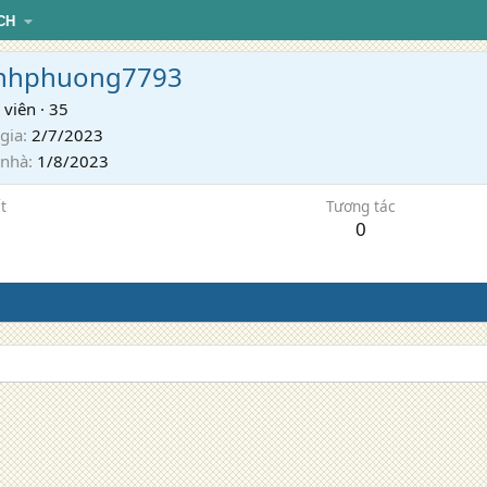
CH
nhphuong7793
 viên
·
35
gia
2/7/2023
 nhà
1/8/2023
t
Tương tác
0