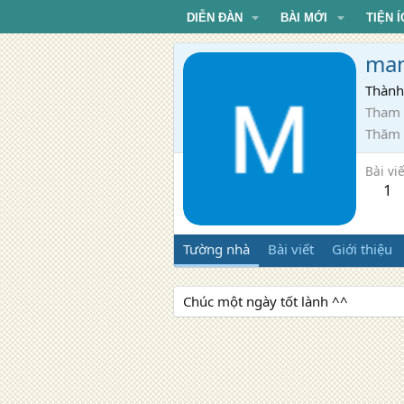
DIỄN ĐÀN
BÀI MỚI
TIỆN Í
ma
Thành
Tham 
Thăm
Bài viế
1
Tường nhà
Bài viết
Giới thiệu
Chúc một ngày tốt lành ^^