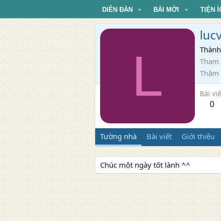
DIỄN ĐÀN
BÀI MỚI
TIỆN Í
luc
L
Thành
Tham 
Thăm
Bài viế
0
Tường nhà
Bài viết
Giới thiệu
Chúc một ngày tốt lành ^^