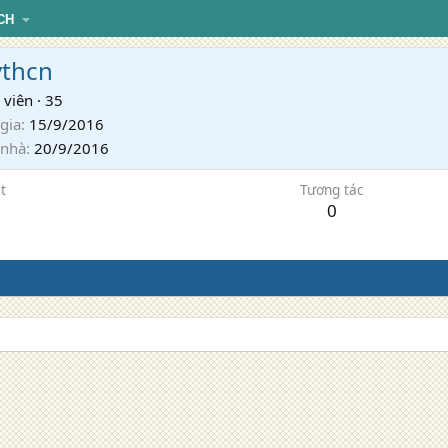
CH
vthcn
 viên
·
35
gia
15/9/2016
 nhà
20/9/2016
t
Tương tác
0