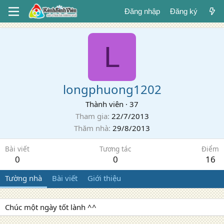
Đăng nhập
Đăng ký
L
longphuong1202
Thành viên
·
37
Tham gia
22/7/2013
Thăm nhà
29/8/2013
Bài viết
Tương tác
Điểm
0
0
16
Tường nhà
Bài viết
Giới thiệu
Chúc một ngày tốt lành ^^