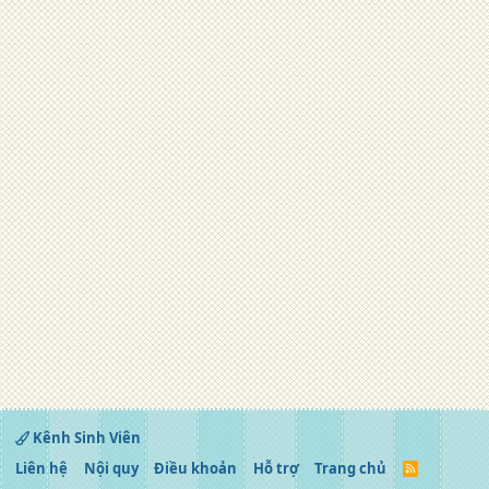
Kênh Sinh Viên
Liên hệ
Nội quy
Điều khoản
Hỗ trợ
Trang chủ
R
S