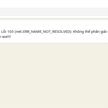
lỗi Lỗi 105 (net::ERR_NAME_NOT_RESOLVED): Không thể phân giải 
 wa!!!!