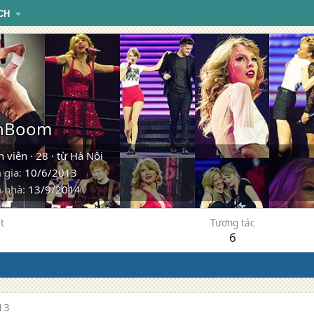
CH
nhBoom
h viên
·
28
·
từ
Hà Nội
 gia
10/6/2013
 nhà
13/9/2014
t
Tương tác
6
13