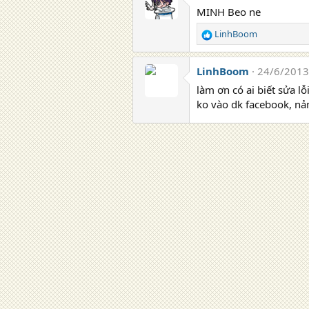
MINH Beo ne
LinhBoom
R
e
a
LinhBoom
24/6/2013
c
t
làm ơn có ai biết sửa 
i
ko vào dk facebook, nản
o
n
s
: