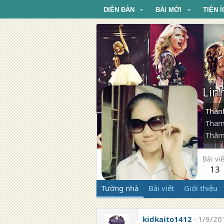
DIỄN ĐÀN
BÀI MỚI
TIỆN Í
Li
Thàn
Tham
Thăm
Bài viế
13
Tường nhà
Bài viết
Giới thiệu
kidkaito1412
1/9/20