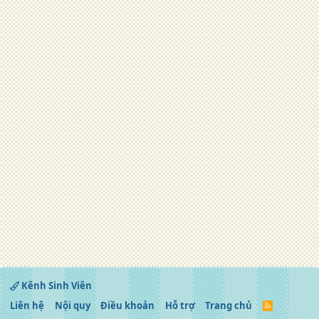
Kênh Sinh Viên
Liên hệ
Nội quy
Điều khoản
Hỗ trợ
Trang chủ
R
S