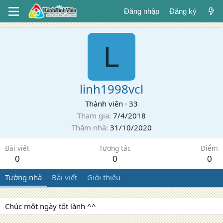
Đăng nhập
Đăng ký
L
linh1998vcl
Thành viên
·
33
Tham gia
7/4/2018
Thăm nhà
31/10/2020
Bài viết
Tương tác
Điểm
0
0
0
Tường nhà
Bài viết
Giới thiệu
Chúc một ngày tốt lành ^^