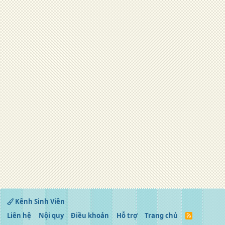
Kênh Sinh Viên
Liên hệ
Nội quy
Điều khoản
Hỗ trợ
Trang chủ
R
S