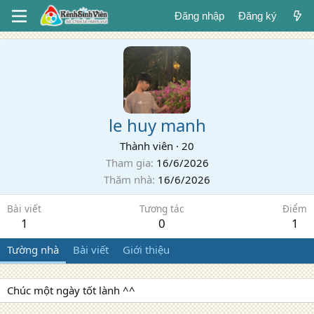
Đăng nhập
Đăng ký
le huy manh
Thành viên
·
20
Tham gia
16/6/2026
Thăm nhà
16/6/2026
Bài viết
Tương tác
Điểm
1
0
1
Tường nhà
Bài viết
Giới thiệu
Chúc một ngày tốt lành ^^