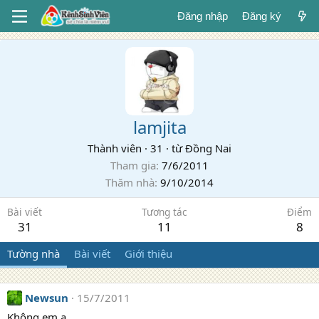
Đăng nhập
Đăng ký
lamjita
Thành viên
·
31
·
từ
Đồng Nai
Tham gia
7/6/2011
Thăm nhà
9/10/2014
Bài viết
Tương tác
Điểm
31
11
8
Tường nhà
Bài viết
Giới thiệu
Newsun
15/7/2011
Không em ạ.