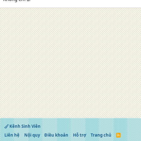
Kênh Sinh Viên
Liên hệ
Nội quy
Điều khoản
Hỗ trợ
Trang chủ
R
S