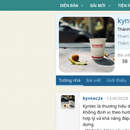
DIỄN ĐÀN
BÀI MỚI
TIỆN Í
kyn
Thành
Tham 
Thăm
Bài viế
38
Tường nhà
Bài viết
Giới thiệu
kyntec2x
12/6/2026
Kyntec là thương hiệu 
Không định vị theo hướ
hợp lý và khả năng đáp 
dựng.