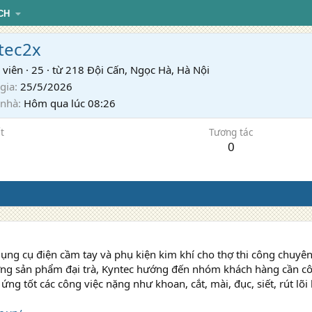
CH
tec2x
 viên
·
25
·
từ
218 Đội Cấn, Ngọc Hà, Hà Nội
gia
25/5/2026
 nhà
Hôm qua lúc 08:26
t
Tương tác
0
dụng cụ điện cầm tay và phụ kiện kim khí cho thợ thi công chuyê
ng sản phẩm đại trà, Kyntec hướng đến nhóm khách hàng cần công
ứng tốt các công việc nặng như khoan, cắt, mài, đục, siết, rút lõi