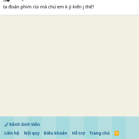
ta đoán phim rùi mà chú em k ý kiến j thế?
Kênh Sinh Viên
Liên hệ
Nội quy
Điều khoản
Hỗ trợ
Trang chủ
R
S