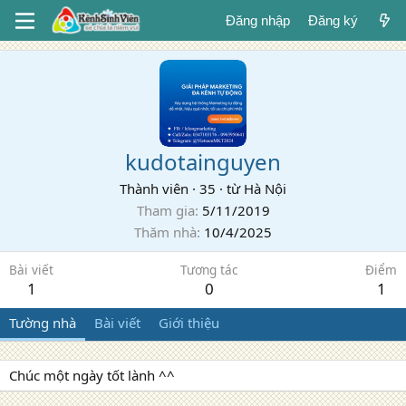
Đăng nhập
Đăng ký
kudotainguyen
Thành viên
·
35
·
từ
Hà Nội
Tham gia
5/11/2019
Thăm nhà
10/4/2025
Bài viết
Tương tác
Điểm
1
0
1
Tường nhà
Bài viết
Giới thiệu
Chúc một ngày tốt lành ^^