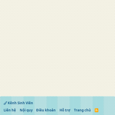
Kênh Sinh Viên
Liên hệ
Nội quy
Điều khoản
Hỗ trợ
Trang chủ
R
S