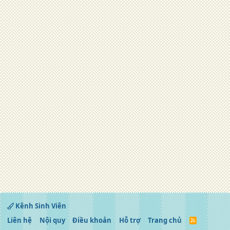
Kênh Sinh Viên
Liên hệ
Nội quy
Điều khoản
Hỗ trợ
Trang chủ
R
S