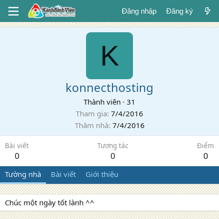
Đăng nhập
Đăng ký
K
konnecthosting
Thành viên
·
31
Tham gia
7/4/2016
Thăm nhà
7/4/2016
Bài viết
Tương tác
Điểm
0
0
0
Tường nhà
Bài viết
Giới thiệu
Chúc một ngày tốt lành ^^