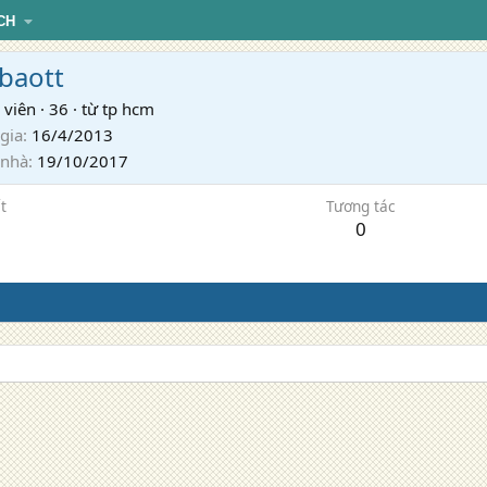
CH
baott
 viên
·
36
·
từ
tp hcm
gia
16/4/2013
 nhà
19/10/2017
t
Tương tác
0