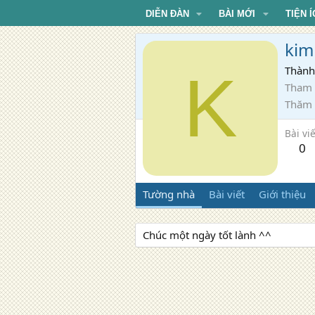
DIỄN ĐÀN
BÀI MỚI
TIỆN Í
kim
K
Thành
Tham 
Thăm
Bài viế
0
Tường nhà
Bài viết
Giới thiệu
Chúc một ngày tốt lành ^^