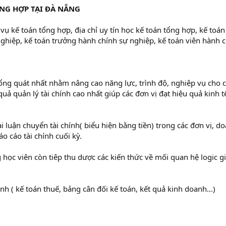
NG HỢP TẠI ĐÀ NẴNG
ụ kế toán tổng hợp, địa chỉ uy tín học kế toán tổng hợp, kế toá
ghiệp, kế toán trưởng hành chính sự nghiệp, kế toán viên hành c
ổng quát nhất nhằm nâng cao năng lực, trình độ, nghiệp vụ cho c
quả quản lý tài chính cao nhất giúp các đơn vị đạt hiệu quả kinh 
oại luận chuyển tài chính( biểu hiện bằng tiền) trong các đơn vị, 
o cáo tài chính cuối kỳ.
 học viên còn tiêp thu dược các kiến thức về mối quan hệ logic g
ính ( kế toán thuế, bảng cân đối kế toán, kết quả kinh doanh...)