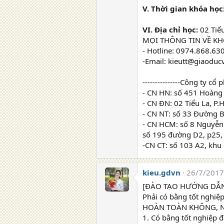
V. Thời gian khóa học
VI. Địa chỉ học:
02 Tiể
MỌI THÔNG TIN VỀ KH
- Hotline: 0974.868.63
-Email: kieutt@giaoduc
---------------Công ty cổ 
- CN HN: số 451 Hoàng 
- CN ĐN: 02 Tiểu La, P
- CN NT: số 33 Đường 
- CN HCM: số 8 Nguyễn
số 195 đường D2, p25,
-CN CT: số 103 A2, khu 
kieu.gdvn
26/7/2017
[ĐÀO TẠO HƯỚNG DẪN 
Phải có bằng tốt nghiệ
HOÀN TOÀN KHÔNG, N
1. Có bằng tốt nghiệp đ