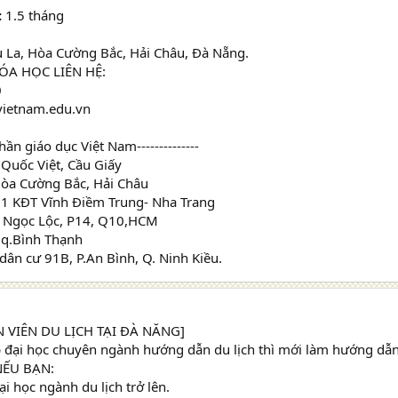
:
1.5 tháng
u La, Hòa Cường Bắc, Hải Châu, Đà Nẵng.
ÓA HỌC LIÊN HỆ:
0
vietnam.edu.vn
phần giáo dục Việt Nam--------------
Quốc Việt, Cầu Giấy
.Hòa Cường Bắc, Hải Châu
B1 KĐT Vĩnh Điềm Trung- Nha Trang
 Ngọc Lộc, P14, Q10,HCM
 q.Bình Thạnh
dân cư 91B, P.An Bình, Q. Ninh Kiều.
VIÊN DU LỊCH TẠI ĐÀ NĂNG]
p đại học chuyên ngành hướng dẫn du lịch thì mới làm hướng dẫn
ẾU BẠN:
ại học ngành du lịch trở lên.