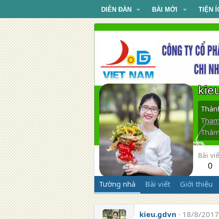
DIỄN ĐÀN
BÀI MỚI
TIỆN Í
kie
Thàn
Tham
Thăm
Bài viế
0
Tường nhà
Bài viết
Giới thiệu
kieu.gdvn
18/8/2017