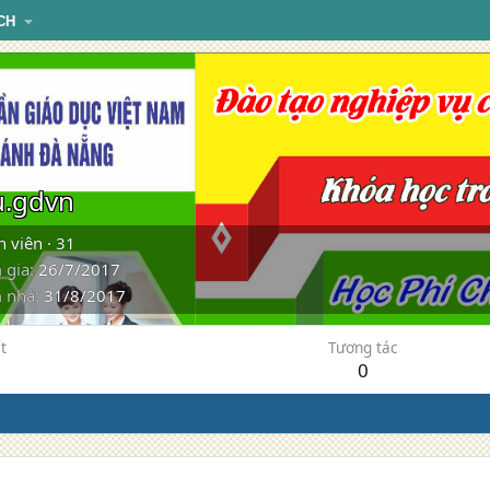
CH
u.gdvn
h viên
·
31
 gia
26/7/2017
 nhà
31/8/2017
t
Tương tác
0