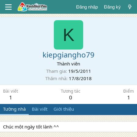
Đăng nhập
Đăng ký
K
kiepgiangho79
Thành viên
Tham gia
19/5/2011
Thăm nhà
17/8/2018
Bài viết
Tương tác
Điểm
1
0
1
Tường nhà
Bài viết
Giới thiệu
Chúc một ngày tốt lành ^^