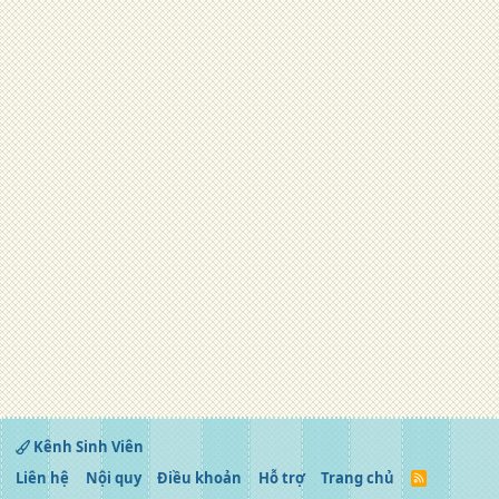
Kênh Sinh Viên
Liên hệ
Nội quy
Điều khoản
Hỗ trợ
Trang chủ
R
S