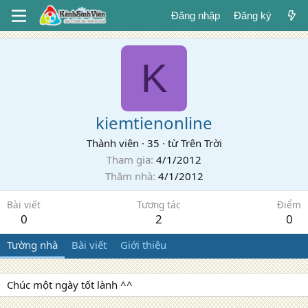
Đăng nhập
Đăng ký
K
kiemtienonline
Thành viên
·
35
·
từ
Trên Trời
Tham gia
4/1/2012
Thăm nhà
4/1/2012
Bài viết
Tương tác
Điểm
0
2
0
Tường nhà
Bài viết
Giới thiệu
Chúc một ngày tốt lành ^^