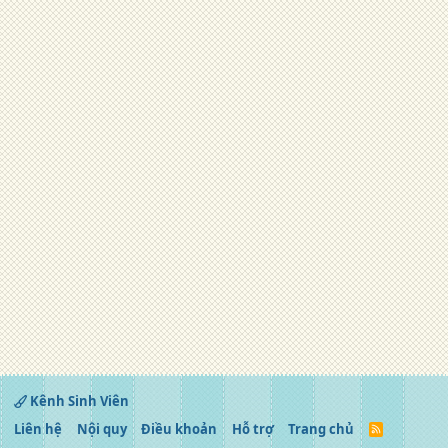
Kênh Sinh Viên
Liên hệ
Nội quy
Điều khoản
Hỗ trợ
Trang chủ
R
S