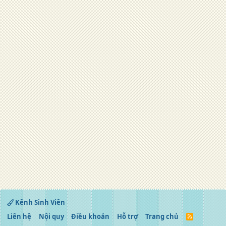
Kênh Sinh Viên
Liên hệ
Nội quy
Điều khoản
Hỗ trợ
Trang chủ
R
S