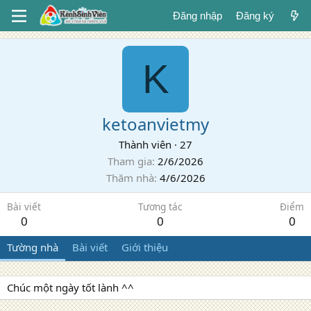
Đăng nhập
Đăng ký
K
ketoanvietmy
Thành viên
·
27
Tham gia
2/6/2026
Thăm nhà
4/6/2026
Bài viết
Tương tác
Điểm
0
0
0
Tường nhà
Bài viết
Giới thiệu
Chúc một ngày tốt lành ^^