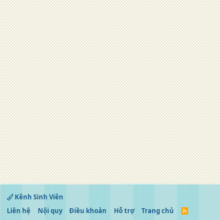
Kênh Sinh Viên
Liên hệ
Nội quy
Điều khoản
Hỗ trợ
Trang chủ
R
S