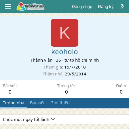
Đăng nhập
Đăng ký
K
keoholo
Thành viên
·
36
·
từ
tp hồ chí minh
Tham gia
15/7/2010
Thăm nhà
29/5/2014
Bài viết
Tương tác
Điểm
0
0
0
Tường nhà
Bài viết
Giới thiệu
Chúc một ngày tốt lành ^^