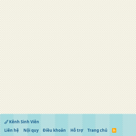
Kênh Sinh Viên
Liên hệ
Nội quy
Điều khoản
Hỗ trợ
Trang chủ
R
S