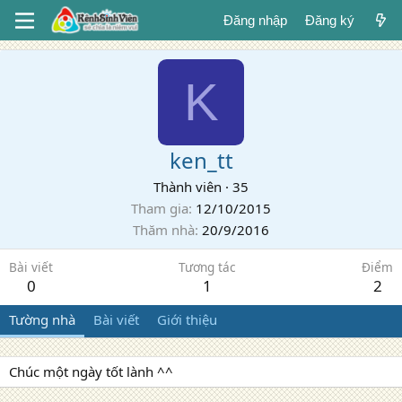
Đăng nhập
Đăng ký
K
ken_tt
Thành viên
·
35
Tham gia
12/10/2015
Thăm nhà
20/9/2016
Bài viết
Tương tác
Điểm
0
1
2
Tường nhà
Bài viết
Giới thiệu
Chúc một ngày tốt lành ^^