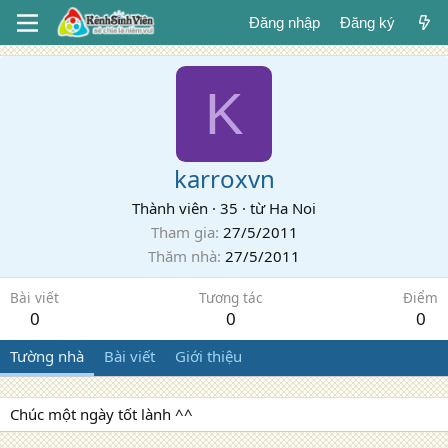
Đăng nhập
Đăng ký
K
karroxvn
Thành viên
·
35
·
từ
Ha Noi
Tham gia
27/5/2011
Thăm nhà
27/5/2011
Bài viết
Tương tác
Điểm
0
0
0
Tường nhà
Bài viết
Giới thiệu
Chúc một ngày tốt lành ^^