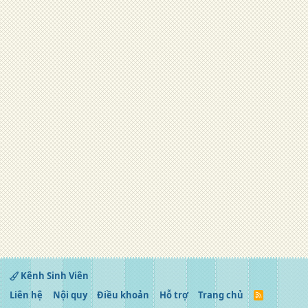
Kênh Sinh Viên
Liên hệ
Nội quy
Điều khoản
Hỗ trợ
Trang chủ
R
S