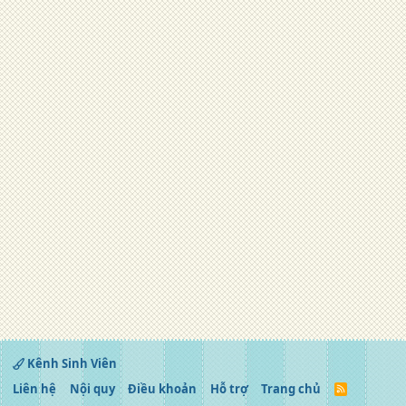
Kênh Sinh Viên
Liên hệ
Nội quy
Điều khoản
Hỗ trợ
Trang chủ
R
S