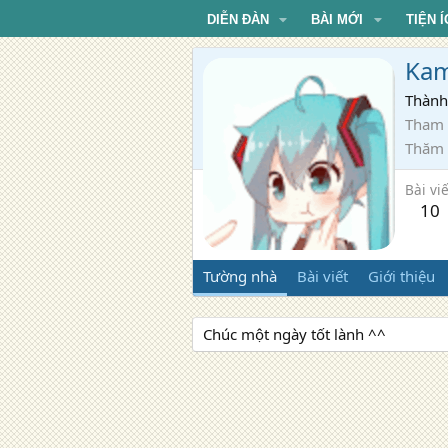
DIỄN ĐÀN
BÀI MỚI
TIỆN Í
Kam
Thành
Tham 
Thăm
Bài viế
10
Tường nhà
Bài viết
Giới thiệu
Chúc một ngày tốt lành ^^