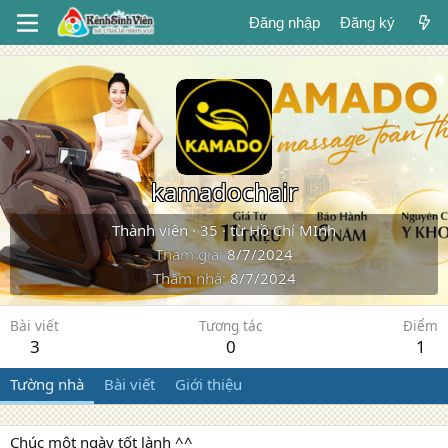
Đăng nhập
Đăng ký
kamadochair
Thành viên
·
35
·
từ
Hồ Chí MInh
Tham gia
8/7/2024
Thăm nhà
8/7/2024
Bài viết
Tương tác
Điểm
3
0
1
Tường nhà
Bài viết
Giới thiệu
Chúc một ngày tốt lành ^^