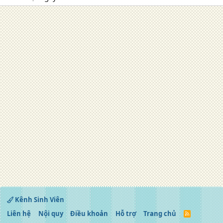
Kênh Sinh Viên
Liên hệ
Nội quy
Điều khoản
Hỗ trợ
Trang chủ
R
S